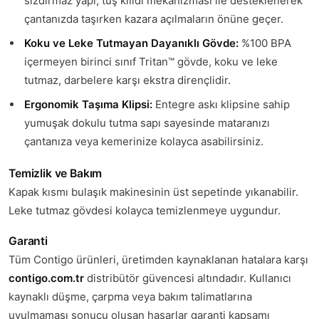
sızdırmaz yapı, tuş kilidi mekanizması ile desteklenerek
çantanızda taşırken kazara açılmaların önüne geçer.
Koku ve Leke Tutmayan Dayanıklı Gövde:
%100 BPA
içermeyen birinci sınıf Tritan™ gövde, koku ve leke
tutmaz, darbelere karşı ekstra dirençlidir.
Ergonomik Taşıma Klipsi:
Entegre askı klipsine sahip
yumuşak dokulu tutma sapı sayesinde mataranızı
çantanıza veya kemerinize kolayca asabilirsiniz.
Temizlik ve Bakım
Kapak kısmı bulaşık makinesinin üst sepetinde yıkanabilir.
Leke tutmaz gövdesi kolayca temizlenmeye uygundur.
Garanti
Tüm Contigo ürünleri, üretimden kaynaklanan hatalara karşı
contigo.com.tr
distribütör güvencesi altındadır. Kullanıcı
kaynaklı düşme, çarpma veya bakım talimatlarına
uyulmaması sonucu oluşan hasarlar garanti kapsamı