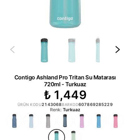
Contigo Ashland Pro Tritan Su Matarası
720ml - Turkuaz
₺ 1,449
2143068
607869285229
ÜRÜN KODU
BARKOD
Renk:
Turkuaz