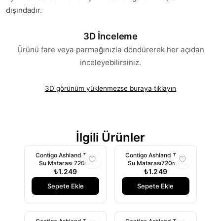
dışındadır.
3D İnceleme
Ürünü fare veya parmağınızla döndürerek her açıdan
inceleyebilirsiniz.
3D görünüm yüklenmezse buraya tıklayın
İlgili Ürünler
Contigo Ashland Tren
Contigo Ashland Tren
Su Matarası 720ml
Su Matarası720ml -
₺1.249
Şeffaf
₺1.249
Mor
Sepete Ekle
Sepete Ekle