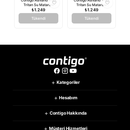
Contigo Ashland Tren
Contigo Ashland Tren
Tritan Su Matarası
Tritan Su Matarası
720ml - Pembe
₺1.249
720ml - Turkuaz
₺1.249
Tükendi
Tükendi
+
Kategoriler
+
Hesabım
+
Contigo Hakkında
+
Müşteri Hizmetleri