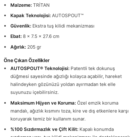
Malzeme:
TRİTAN
Kapak Teknolojisi:
AUTOSPOUT™
Güvenlik:
Ekstra tuş kilidi mekanizması
Ebat:
8 x 7.5 x 27.6 cm
Ağırlık:
205 gr
Öne Çıkan Özellikler
AUTOSPOUT® Teknolojisi:
Patentli tek dokunuş
düğmesi sayesinde ağızlığı kolayca açabilir, hareket
halindeyken gözünüzü yoldan ayırmadan tek elle
suyunuzu içebilirsiniz.
Maksimum Hijyen ve Koruma:
Özel emzik koruma
mandalı, ağızlık kısmını toza, kire ve dış etkenlere karşı
koruyarak temiz bir kullanım sunar.
%100 Sızdırmazlık ve Çift Kilit:
Kapalı konumda