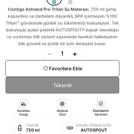
Contigo Ashland Pro Tritan Su Matarası
, 720 ml geniş
kapasitesi ve darbelere dayanıklı, BPA içermeyen %100
Tritan™ gövdesiyle günlük su tüketiminizi kolaylaştırır. Tek
dokunuşla açılan patentli AUTOSPOUT® kapak teknolojisi
ve sızdırmaz kilit sistemi sayesinde hareket halindeyken
bile güvenli ve pratik bir içim deneyimi sunar.
−
+
1
Favorilere Ekle
Tükendi
Ücretsiz
Orijinal
Distribütör
Kargo
Ürün
Garantisi
HACIM
KAPAK TEKNOLOJISI
720 ml
AUTOSPOUT