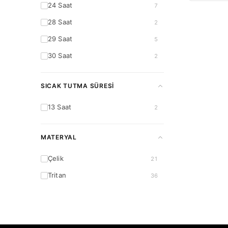
24 Saat
7
28 Saat
2
29 Saat
5
30 Saat
2
SICAK TUTMA SÜRESI
13 Saat
2
MATERYAL
Çelik
21
Tritan
36