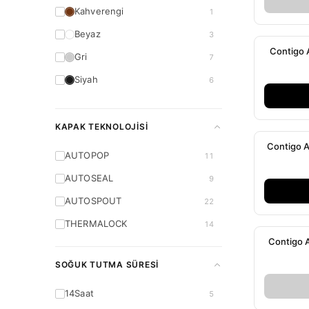
Kahverengi
1
Beyaz
3
Contigo A
Gri
7
Siyah
6
Mercan
2
Şeffaf
3
KAPAK TEKNOLOJISI
Contigo A
Lacivert
1
AUTOPOP
11
Mor
2
AUTOSEAL
9
Lila
2
AUTOSPOUT
22
THERMALOCK
14
Contigo A
SOĞUK TUTMA SÜRESI
14Saat
5