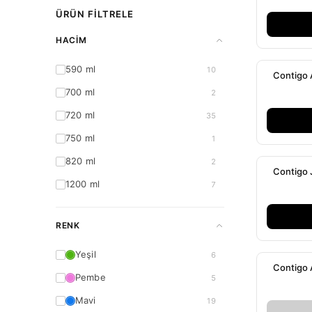
ÜRÜN FILTRELE
HACIM
590 ml
10
Contigo 
700 ml
2
720 ml
35
750 ml
1
820 ml
2
Contigo 
1200 ml
7
RENK
Yeşil
6
Contigo 
Pembe
5
Mavi
19