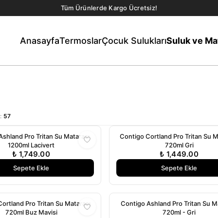
Tüm Ürünlerde Kargo Ücretsiz!
Anasayfa
Termoslar
Çocuk Sulukları
Suluk ve Ma
I
:
57
Ashland Pro Tritan Su Matarası
Contigo Cortland Pro Tritan Su M
1200ml Lacivert
720ml Gri
₺ 1,749.00
₺ 1,449.00
Sepete Ekle
Sepete Ekle
ortland Pro Tritan Su Matarası
Contigo Ashland Pro Tritan Su M
720ml Buz Mavisi
720ml - Gri