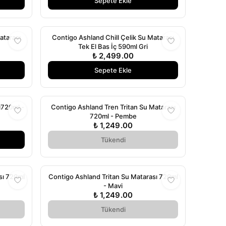
Sepete Ekle
atarası
Contigo Ashland Chill Çelik Su Matarası
Tek El Bas İç 590ml Gri
₺ 2,499.00
Sepete Ekle
ı720ml -
Contigo Ashland Tren Tritan Su Matarası
720ml - Pembe
₺ 1,249.00
Tükendi
sı 720ml
Contigo Ashland Tritan Su Matarası 720ml
- Mavi
₺ 1,249.00
Tükendi