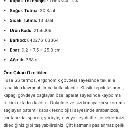
Kapak Teknolojisi:
THERMALOCK
Soğuk Tutma:
30 Saat
Sıcak Tutma:
13 Saat
Ürün Kodu:
2156006
Barkod:
840276163364
Ebat:
9.2 x 7.5 x 25.3 cm
Ağırlık:
388 gr
Öne Çıkan Özellikler
Fuse SS termos, ergonomik gövdesi sayesinde tek elle
rahatlıkla kavranabilir ve kullanılabilir. Klasik kapak tasarımı,
kapağı gövdeye bağlayan özel aparat sayesinde kaybolma
riskini ortadan kaldırır. Dökülme ve sızdırmaya karşı koruma
sağlayan patentli kapak teknolojisi sayesinde arabanızda,
çantanızda, sporda, yürüyüşte veya seyahatte içeceklerinizi
dilediğiniz gibi taşıyabilirsiniz. Çift katmanlı paslanmaz çelik