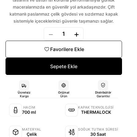
maceralarınızda en güvenilir yol arkadaşınızdır. Çift
katmanlı paslanmaz çelik gövdesi ve sızdırmaz kapak
sistemiyle içeceklerinizi güvenle taşımanızı sağlar.
−
+
1
Favorilere Ekle
Sepete Ekle
Ücretsiz
Orijinal
Distribütör
Kargo
Ürün
Garantisi
HACIM
KAPAK TEKNOLOJISI
700 ml
THERMALOCK
MATERYAL
SOĞUK TUTMA SÜRESI
Çelik
30 Saat