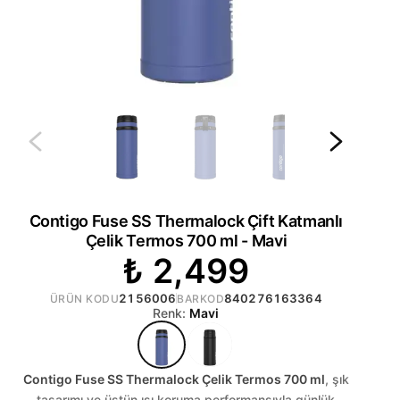
Contigo Fuse SS Thermalock Çift Katmanlı
Çelik Termos 700 ml - Mavi
₺ 2,499
2156006
840276163364
ÜRÜN KODU
BARKOD
Renk:
Mavi
Contigo Fuse SS Thermalock Çelik Termos 700 ml
, şık
tasarımı ve üstün ısı koruma performansıyla günlük