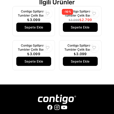
İlgili Ürünler
Contigo Spillproof
Contigo Spillproof
-
10
%
Tumbler Çelik Bardak
Tumbler Çelik Bardak
720ml Beyaz
₺3.099
720ml Latte
₺2.799
₺3.099
Sepete Ekle
Sepete Ekle
Contigo Spillproof
Contigo Spillproof
Tumbler Çelik Bardak
Tumbler Çelik Bardak
720ml Mavi
₺3.099
720ml Mercan
₺3.099
Sepete Ekle
Sepete Ekle