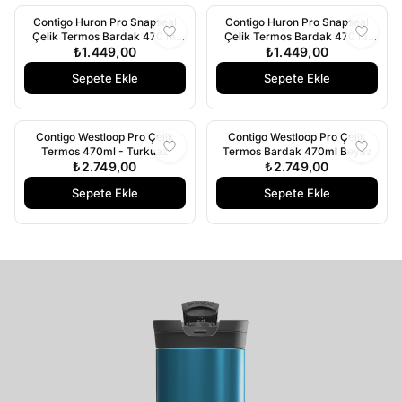
Contigo Huron Pro Snapseal
Contigo Huron Pro Snapseal
Çelik Termos Bardak 470 ml
Çelik Termos Bardak 470 ml
₺1.449,00
Pembe
₺1.449,00
BuzMavisi
Sepete Ekle
Sepete Ekle
Contigo Westloop Pro Çelik
Contigo Westloop Pro Çelik
Termos 470ml - Turkuaz
Termos Bardak 470ml Beyaz
₺2.749,00
₺2.749,00
Sepete Ekle
Sepete Ekle