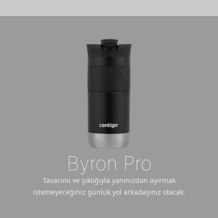
Byron Pro
Tasarımı ve şıklığıyla yanınızdan ayırmak
istemeyeceğiniz günlük yol arkadaşınız olacak.