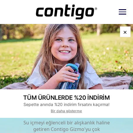
×
erlar
Çelik Suluklar
Tritan Suluklar
Bardak Termoslar
Şık Termoslar
Stoklarla Sınırlı!
Gizmo Pro
Çocukların
TÜM ÜRÜNLERDE %20 İNDİRİM
Vazgeçilmezi
Sepette anında %20 indirim fırsatını kaçırma!
Bir daha gösterme
Su içmeyi eğlenceli bir alışkanlık haline
getiren Contigo Gizmo'yu çok