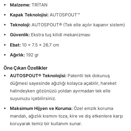
Malzeme:
TRİTAN
Kapak Teknolojisi:
AUTOSPOUT™
Teknoloji:
AUTOSPOUT® (Tek elle açılır kapanır sistem)
Güvenlik:
Ekstra tuş kilidi mekanizması
Ebat:
10 x 7.5 x 26.7 cm
Ağırlık:
192 gr
Öne Çıkan Özellikler
AUTOSPOUT® Teknolojisi:
Patentli tek dokunuş
düğmesi sayesinde ağızlığı kolayca açabilir, hareket
halindeyken gözünüzü yoldan ayırmadan tek elle
suyunuzu içebilirsiniz.
Maksimum Hijyen ve Koruma:
Özel emzik koruma
mandalı, ağızlık kısmını toza, kire ve dış etkenlere karşı
koruyarak temiz bir kullanım sunar.