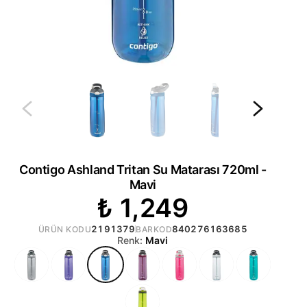
Contigo Ashland Tritan Su Matarası 720ml -
Mavi
₺ 1,249
2191379
840276163685
ÜRÜN KODU
BARKOD
Renk:
Mavi