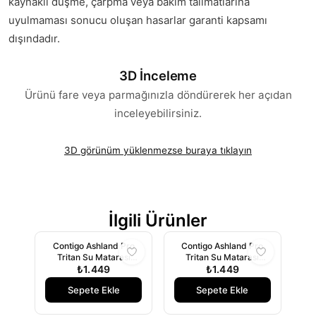
kaynaklı düşme, çarpma veya bakım talimatlarına
uyulmaması sonucu oluşan hasarlar garanti kapsamı
dışındadır.
3D İnceleme
Ürünü fare veya parmağınızla döndürerek her açıdan
inceleyebilirsiniz.
3D görünüm yüklenmezse buraya tıklayın
İlgili Ürünler
Contigo Ashland Pro
Contigo Ashland Pro
Tritan Su Matarası
Tritan Su Matarası
720ml - Gri
₺1.449
720ml - Lila
₺1.449
Sepete Ekle
Sepete Ekle