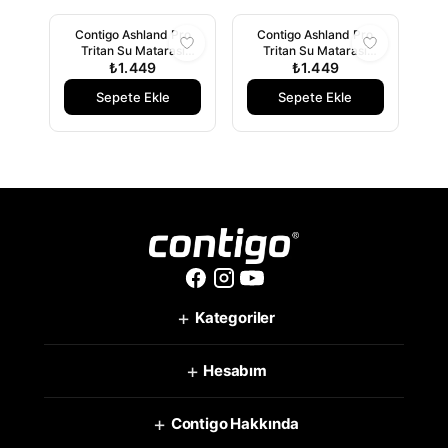
Contigo Ashland Pro
Contigo Ashland Pro
Tritan Su Matarası
Tritan Su Matarası
720ml - Mavi
₺1.449
720ml - Buz Mavi
₺1.449
Sepete Ekle
Sepete Ekle
+
Kategoriler
+
Hesabım
+
Contigo Hakkında