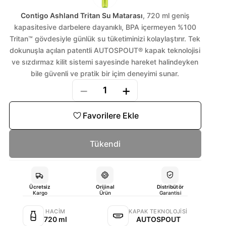
Contigo Ashland Tritan Su Matarası
, 720 ml geniş
kapasitesive darbelere dayanıklı, BPA içermeyen %100
Tritan™ gövdesiyle günlük su tüketiminizi kolaylaştırır. Tek
dokunuşla açılan patentli AUTOSPOUT® kapak teknolojisi
ve sızdırmaz kilit sistemi sayesinde hareket halindeyken
bile güvenli ve pratik bir içim deneyimi sunar.
−
+
1
Favorilere Ekle
Tükendi
Ücretsiz
Orijinal
Distribütör
Kargo
Ürün
Garantisi
HACIM
KAPAK TEKNOLOJISI
720 ml
AUTOSPOUT