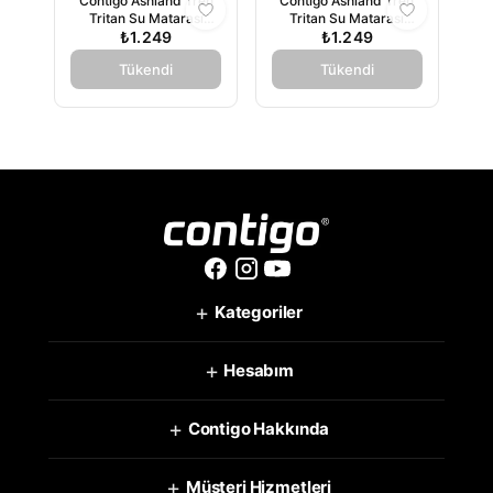
Contigo Ashland Tren
Contigo Ashland Tren
Tritan Su Matarası
Tritan Su Matarası
720ml - Pembe
₺1.249
720ml - Turkuaz
₺1.249
Tükendi
Tükendi
+
Kategoriler
+
Hesabım
+
Contigo Hakkında
+
Müşteri Hizmetleri