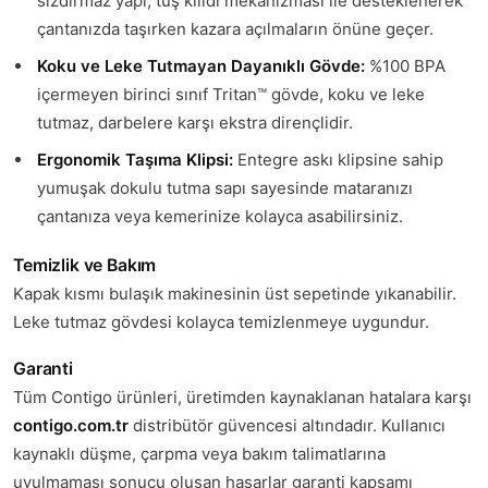
sızdırmaz yapı, tuş kilidi mekanizması ile desteklenerek
çantanızda taşırken kazara açılmaların önüne geçer.
Koku ve Leke Tutmayan Dayanıklı Gövde:
%100 BPA
içermeyen birinci sınıf Tritan™ gövde, koku ve leke
tutmaz, darbelere karşı ekstra dirençlidir.
Ergonomik Taşıma Klipsi:
Entegre askı klipsine sahip
yumuşak dokulu tutma sapı sayesinde mataranızı
çantanıza veya kemerinize kolayca asabilirsiniz.
Temizlik ve Bakım
Kapak kısmı bulaşık makinesinin üst sepetinde yıkanabilir.
Leke tutmaz gövdesi kolayca temizlenmeye uygundur.
Garanti
Tüm Contigo ürünleri, üretimden kaynaklanan hatalara karşı
contigo.com.tr
distribütör güvencesi altındadır. Kullanıcı
kaynaklı düşme, çarpma veya bakım talimatlarına
uyulmaması sonucu oluşan hasarlar garanti kapsamı