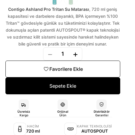
Contigo Ashland Pro Tritan Su Matarası
, 720 ml geniş
kapasitesi ve darbelere dayanıklı, BPA içermeyen %100
Tritan™ gövdesiyle günlük su tüketiminizi kolaylaştırır. Tek
dokunuşla açılan patentli AUTOSPOUT® kapak teknolojisi
ve sızdırmaz kilit sistemi sayesinde hareket halindeyken
bile güvenli ve pratik bir içim deneyimi sunar.
−
+
1
Favorilere Ekle
Sepete Ekle
Ücretsiz
Orijinal
Distribütör
Kargo
Ürün
Garantisi
HACIM
KAPAK TEKNOLOJISI
720 ml
AUTOSPOUT