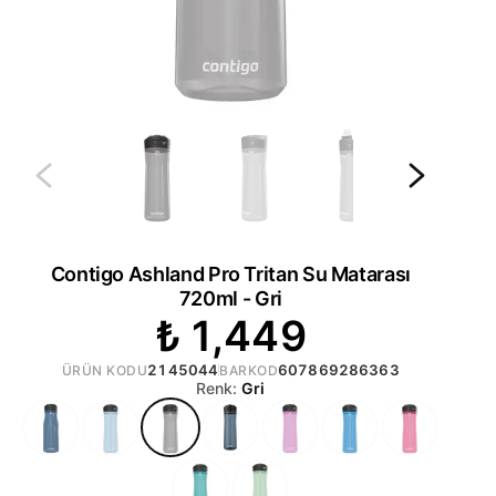
Contigo Ashland Pro Tritan Su Matarası
720ml - Gri
₺ 1,449
2145044
607869286363
ÜRÜN KODU
BARKOD
Renk:
Gri