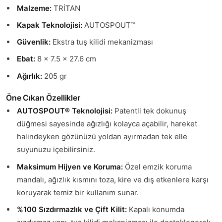
Malzeme:
TRİTAN
Kapak Teknolojisi:
AUTOSPOUT™
Güvenlik:
Ekstra tuş kilidi mekanizması
Ebat:
8 x 7.5 x 27.6 cm
Ağırlık:
205 gr
Öne Cıkan Özellikler
AUTOSPOUT® Teknolojisi:
Patentli tek dokunuş
düğmesi sayesinde ağızlığı kolayca açabilir, hareket
halindeyken gözünüzü yoldan ayırmadan tek elle
suyunuzu içebilirsiniz.
Maksimum Hijyen ve Koruma:
Özel emzik koruma
mandalı, ağızlık kısmını toza, kire ve dış etkenlere karşı
koruyarak temiz bir kullanım sunar.
%100 Sızdırmazlık ve Çift Kilit:
Kapalı konumda