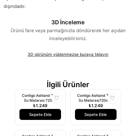
dışındadır.
3D İnceleme
Ürünü fare veya parmağınızla döndürerek her açıdan
inceleyebilirsiniz.
3D görünüm yüklenmezse buraya tıklayın
İlgili Ürünler
Contigo Ashland Tren
Contigo Ashland Tren
Su Matarası 720ml
Su Matarası720ml -
₺1.249
Şeffaf
₺1.249
Mor
Sepete Ekle
Sepete Ekle