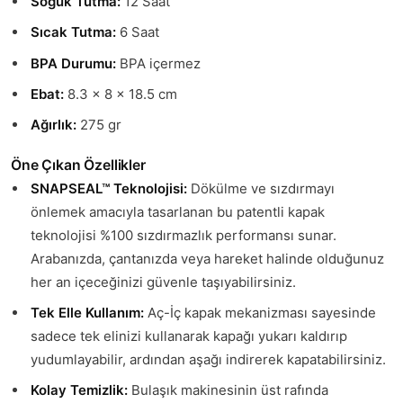
Soğuk Tutma:
12 Saat
Sıcak Tutma:
6 Saat
BPA Durumu:
BPA içermez
Ebat:
8.3 x 8 x 18.5 cm
Ağırlık:
275 gr
Öne Çıkan Özellikler
SNAPSEAL™ Teknolojisi:
Dökülme ve sızdırmayı
önlemek amacıyla tasarlanan bu patentli kapak
teknolojisi %100 sızdırmazlık performansı sunar.
Arabanızda, çantanızda veya hareket halinde olduğunuz
her an içeceğinizi güvenle taşıyabilirsiniz.
Tek Elle Kullanım:
Aç-İç kapak mekanizması sayesinde
sadece tek elinizi kullanarak kapağı yukarı kaldırıp
yudumlayabilir, ardından aşağı indirerek kapatabilirsiniz.
Kolay Temizlik:
Bulaşık makinesinin üst rafında