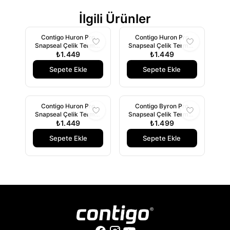
İlgili Ürünler
Contigo Huron Pro
Contigo Huron Pro
Snapseal Çelik Termos
Snapseal Çelik Termos
470 ml Yeşil
₺1.449
Bardak 470 ml Pembe
₺1.449
Sepete Ekle
Sepete Ekle
Contigo Huron Pro
Contigo Byron Pro
Snapseal Çelik Termos
Snapseal Çelik Termos
Bardak 470 ml
₺1.449
Bardak 470ml Bordo
₺1.499
BuzMavisi
Sepete Ekle
Sepete Ekle