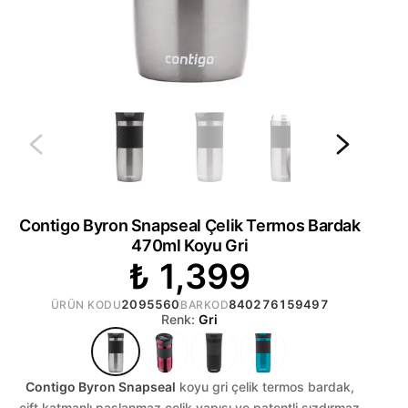
Contigo Byron Snapseal Çelik Termos Bardak
470ml Koyu Gri
₺ 1,399
2095560
840276159497
ÜRÜN KODU
BARKOD
Renk:
Gri
Contigo Byron Snapseal
koyu gri çelik termos bardak,
çift katmanlı paslanmaz çelik yapısı ve patentli sızdırmaz