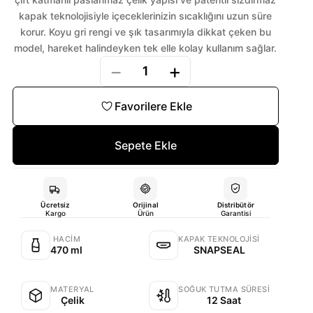
kapak teknolojisiyle içeceklerinizin sıcaklığını uzun süre
korur. Koyu gri rengi ve şık tasarımıyla dikkat çeken bu
model, hareket halindeyken tek elle kolay kullanım sağlar.
−
+
1
Favorilere Ekle
Sepete Ekle
Ücretsiz
Orijinal
Distribütör
Kargo
Ürün
Garantisi
HACIM
KAPAK TEKNOLOJISI
470 ml
SNAPSEAL
MATERYAL
SOĞUK TUTMA SÜRESI
Çelik
12 Saat