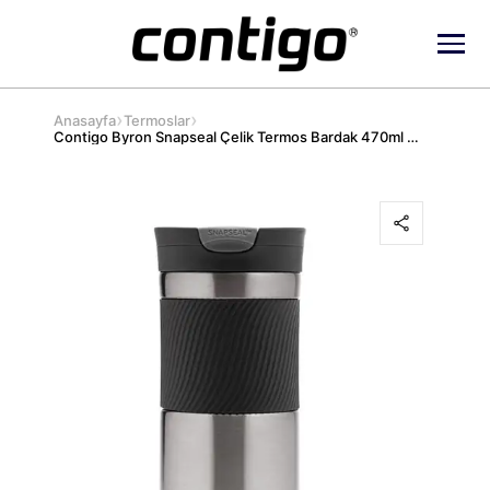
›
›
Anasayfa
Termoslar
Contigo Byron Snapseal Çelik Termos Bardak 470ml Koyu Gri