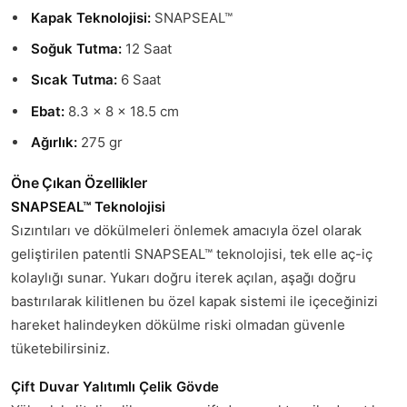
Kapak Teknolojisi:
SNAPSEAL™
Soğuk Tutma:
12 Saat
Sıcak Tutma:
6 Saat
Ebat:
8.3 x 8 x 18.5 cm
Ağırlık:
275 gr
Öne Çıkan Özellikler
SNAPSEAL™ Teknolojisi
Sızıntıları ve dökülmeleri önlemek amacıyla özel olarak
geliştirilen patentli SNAPSEAL™ teknolojisi, tek elle aç-iç
kolaylığı sunar. Yukarı doğru iterek açılan, aşağı doğru
bastırılarak kilitlenen bu özel kapak sistemi ile içeceğinizi
hareket halindeyken dökülme riski olmadan güvenle
tüketebilirsiniz.
Çift Duvar Yalıtımlı Çelik Gövde