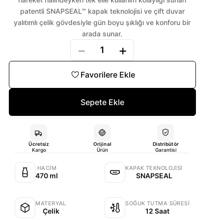
patentli SNAPSEAL™ kapak teknolojisi ve çift duvar
yalıtımlı çelik gövdesiyle gün boyu şıklığı ve konforu bir
arada sunar.
−
+
1
Favorilere Ekle
Sepete Ekle
Ücretsiz
Orijinal
Distribütör
Kargo
Ürün
Garantisi
HACIM
KAPAK TEKNOLOJISI
470 ml
SNAPSEAL
MATERYAL
SOĞUK TUTMA SÜRESI
Çelik
12 Saat