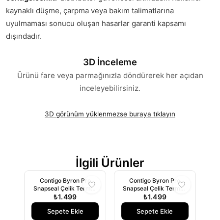
kaynaklı düşme, çarpma veya bakım talimatlarına
uyulmaması sonucu oluşan hasarlar garanti kapsamı
dışındadır.
3D İnceleme
Ürünü fare veya parmağınızla döndürerek her açıdan
inceleyebilirsiniz.
3D görünüm yüklenmezse buraya tıklayın
İlgili Ürünler
Contigo Byron Pro
Contigo Byron Pro
Snapseal Çelik Termos
Snapseal Çelik Termos
Bardak 470ml Bordo
₺1.499
Bardak 470ml Antrasit
₺1.499
Sepete Ekle
Sepete Ekle