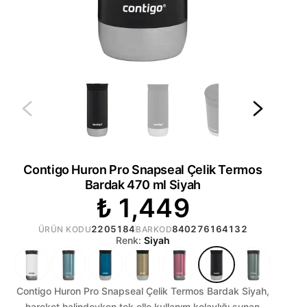
Contigo Huron Pro Snapseal Çelik Termos
Bardak 470 ml Siyah
₺ 1,449
2205184
840276164132
ÜRÜN KODU
BARKOD
Renk:
Siyah
Contigo Huron Pro Snapseal Çelik Termos Bardak Siyah,
hareket halindeyken tek elle kullanım kolaylığı sunan