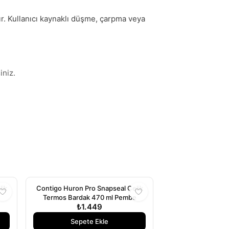
ır. Kullanıcı kaynaklı düşme, çarpma veya
iniz.
lik
Contigo Huron Pro Snapseal Çelik
Termos Bardak 470 ml Pembe
₺1.449
Sepete Ekle