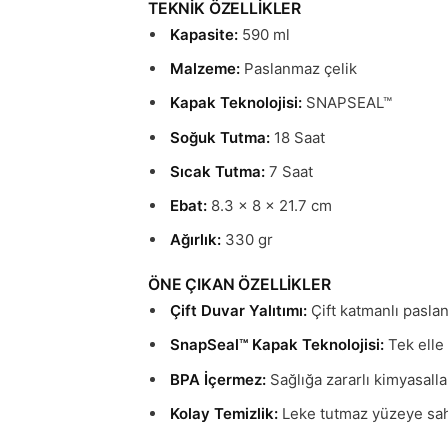
TEKNİK ÖZELLİKLER
Kapasite:
590 ml
Malzeme:
Paslanmaz çelik
Kapak Teknolojisi:
SNAPSEAL™
Soğuk Tutma:
18 Saat
Sıcak Tutma:
7 Saat
Ebat:
8.3 x 8 x 21.7 cm
Ağırlık:
330 gr
ÖNE ÇIKAN ÖZELLİKLER
Çift Duvar Yalıtımı:
Çift katmanlı paslan
SnapSeal™ Kapak Teknolojisi:
Tek elle 
BPA İçermez:
Sağlığa zararlı kimyasalla
Kolay Temizlik:
Leke tutmaz yüzeye sahip