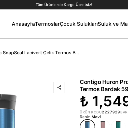
Tüm Ürünlerde Kargo Ücretsiz!
Anasayfa
Termoslar
Çocuk Sulukları
Suluk ve Ma
 SnapSeal Lacivert Çelik Termos Bardak 590 ml
Contigo Huron Pro
Termos Bardak 59
₺ 1,54
2227929
ÜRÜN KODU
BAR
Renk:
Mavi