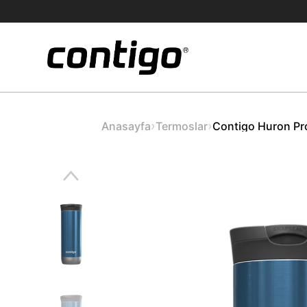
›
›
Anasayfa
Termoslar
Contigo Huron Pro