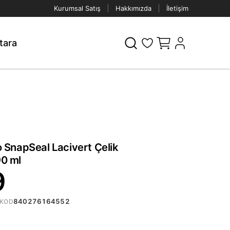
Kurumsal Satış
Hakkımızda
İletişim
tara
 SnapSeal Lacivert Çelik
0 ml
9
840276164552
KOD