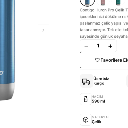
Contigo Huron Pro Çelik 
içeceklerinizi dökülme ris
paslanmaz çelik yapısı ve
tasarlanmıştır. Tek elle k
sayesinde günlük seyahatl
−
+
1
Favorilere E
Ücretsiz
Kargo
HACIM
590 ml
MATERYAL
Çelik