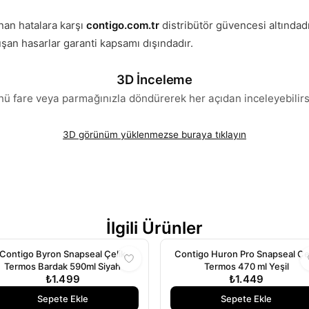
nan hatalara karşı
contigo.com.tr
distribütör güvencesi altındad
şan hasarlar garanti kapsamı dışındadır.
3D İnceleme
ü fare veya parmağınızla döndürerek her açıdan inceleyebilirs
3D görünüm yüklenmezse buraya tıklayın
İlgili Ürünler
Contigo Byron Snapseal Çelik
Contigo Huron Pro Snapseal Çe
Termos Bardak 590ml Siyah
Termos 470 ml Yeşil
₺1.499
₺1.449
Sepete Ekle
Sepete Ekle