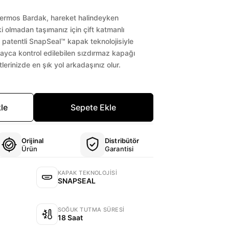
Termos Bardak, hareket halindeyken
ki olmadan taşımanız için çift katmanlı
 patentli SnapSeal™ kapak teknolojisiyle
olayca kontrol edilebilen sızdırmaz kapağı
erinizde en şık yol arkadaşınız olur.
kle
Sepete Ekle
Orijinal
Distribütör
Ürün
Garantisi
KAPAK TEKNOLOJISI
SNAPSEAL
SOĞUK TUTMA SÜRESI
18 Saat