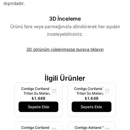
dışındadır.
3D İnceleme
Ürünü fare veya parmağınızla döndürerek her açıdan
inceleyebilirsiniz.
3D görünüm yüklenmezse buraya tıklayın
İlgili Ürünler
Contigo Cortland Pro
Contigo Cortland Pro
Tritan Su Matarası
Tritan Su Matarası
720ml Gri
₺1.449
720ml Turkuaz
₺1.449
Sepete Ekle
Sepete Ekle
Contigo Cortland Pro
Contigo Ashland Pro