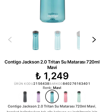
Contigo Jackson 2.0 Tritan Su Matarası 720ml
Mavi
₺ 1,249
2156438
840276163401
ÜRÜN KODU
BARKOD
Renk:
Mavi
Contigo Jackson 2.0 Tritan Su Matarası 720ml Mavi
,
hareket halindeyken tek elle kolayca su içebilmeniz için