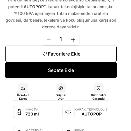
patentli
AUTOPOP™
kapak teknolojisiyle tasarlanmıştır.
%100 BPA içermeyen Tritan malzemeden üretilen
gövdesi, darbelere, lekelere ve koku oluşumuna karşı son
derece dayanıklıdır.
−
+
1
Favorilere Ekle
Sepete Ekle
Ücretsiz
Orijinal
Distribütör
Kargo
Ürün
Garantisi
HACIM
KAPAK TEKNOLOJISI
720 ml
AUTOPOP
MATERYAL
RENK