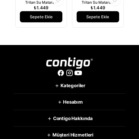
Tritan Su Matarası
Tritan Su Matarası
720ml Buz Mavisi
₺1.449
720ml - Gri
₺1.449
Sepete Ekle
Sepete Ekle
+
Kategoriler
+
Hesabım
+
Contigo Hakkında
+
Müşteri Hizmetleri