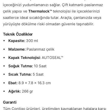
içeceğinizi yudumlamanızı sağlar. Çift katmanlı paslanmaz
çelik yapısı ve
Thermalock™
teknolojisi ile içeceklerinizi
saatlerce ideal sıcaklığında tutar. Araçta, çantanızda veya
yürüyüşte dökülme riski olmadan güvenle taşınabilir.
Teknik Özellikler
Kapasite:
300 ml
Malzeme:
Paslanmaz çelik
Kapak Teknolojisi:
AUTOSEAL™
Soğuk Tutma:
10 Saat
Sıcak Tutma:
5 Saat
Ebat:
8.9 x 7.8 x 16.3 cm
Ağırlık:
266 gr
Garanti
Tüm Contigo ürünleri, üretimden kaynaklanan hatalara karşı