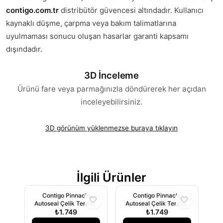
contigo.com.tr
distribütör güvencesi altındadır. Kullanıcı
kaynaklı düşme, çarpma veya bakım talimatlarına
uyulmaması sonucu oluşan hasarlar garanti kapsamı
dışındadır.
3D İnceleme
Ürünü fare veya parmağınızla döndürerek her açıdan
inceleyebilirsiniz.
3D görünüm yüklenmezse buraya tıklayın
İlgili Ürünler
Contigo Pinnacle
Contigo Pinnacle
Autoseal Çelik Termos
Autoseal Çelik Termos
300 ml Kahverengi
₺1.749
Bardak 300 ml Siyah
₺1.749