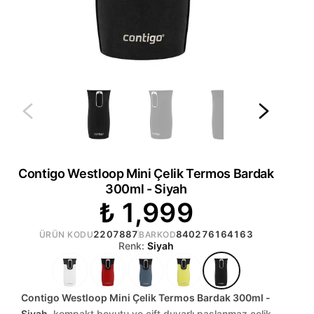
Contigo Westloop Mini Çelik Termos Bardak
300ml - Siyah
₺ 1,999
2207887
840276164163
ÜRÜN KODU
BARKOD
Renk:
Siyah
Contigo Westloop Mini Çelik Termos Bardak 300ml -
Siyah
, kompakt boyutu ve çift duvarlı paslanmaz çelik