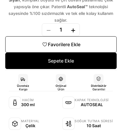
yapısıyla öne çıkar. Patentli
AutoSeal™
teknolojisi
sayesinde %100 sızdırmazlık ve tek elle kolay kullanım
sağlar.
−
+
1
Favorilere Ekle
Sepete Ekle
Ücretsiz
Orijinal
Distribütör
Kargo
Ürün
Garantisi
HACIM
KAPAK TEKNOLOJISI
300 ml
AUTOSEAL
MATERYAL
SOĞUK TUTMA SÜRESI
Çelik
10 Saat