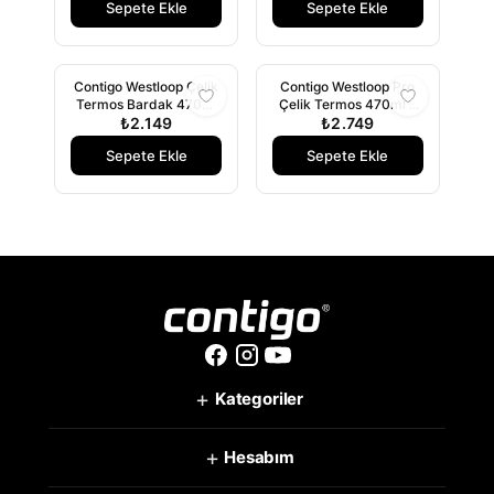
Sepete Ekle
Sepete Ekle
Contigo Westloop Çelik
Contigo Westloop Pro
Termos Bardak 470ml
Çelik Termos 470ml -
₺2.149
Siyah
₺2.749
Turkuaz
Sepete Ekle
Sepete Ekle
+
Kategoriler
+
Hesabım